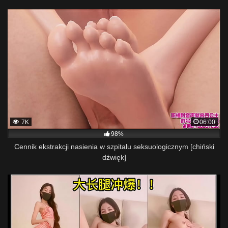
7K
06:00
98%
Cennik ekstrakcji nasienia w szpitalu seksuologicznym [chiński
dźwięk]