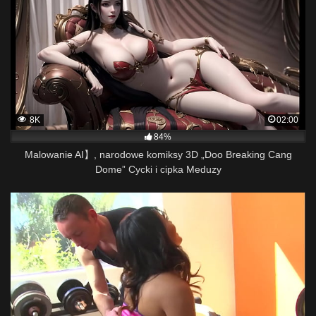
8K
02:00
84%
Malowanie AI】, narodowe komiksy 3D „Doo Breaking Cang
Dome” Cycki i cipka Meduzy