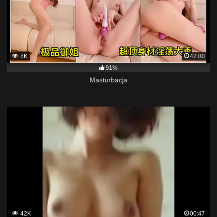
8K
42:00
91%
Masturbacja
42K
00:47