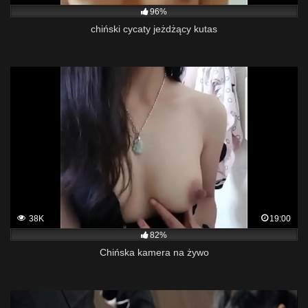
96%
chiński cycaty jeżdżący kutas
38K
19:00
82%
Chińska kamera na żywo