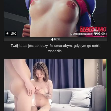
15K
05:00
98%
Twój kutas jest tak duży, że umarłabym, gdybym go sobie
wsadziła.