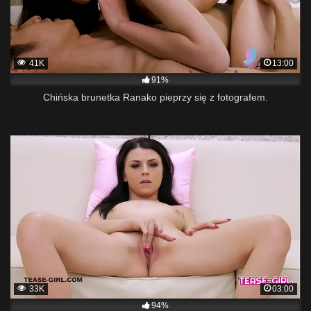
41K
13:00
91%
Chińska brunetka Ranako pieprzy się z fotografem.
33K
03:00
94%