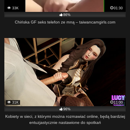
33K
01:30
86%
Chińska GF seks telefon ze mną – taiwancamgirls.com
31K
11:00
96%
Kobiety w sieci, z którymi można rozmawiać online, będą bardziej
entuzjastycznie nastawione do spotkań