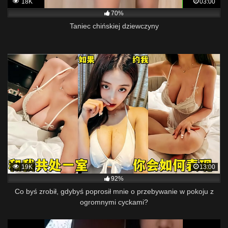
18K
03:00
70%
Taniec chińskiej dziewczyny
19K
13:00
92%
Co byś zrobił, gdybyś poprosił mnie o przebywanie w pokoju z
ogromnymi cyckami?