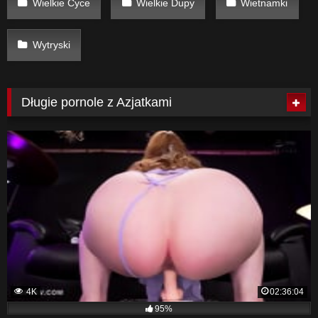
Wielkie Cyce
Wielkie Dupy
Wietnamki
Wytryski
Długie pornole z Azjatkami
4K
02:36:04
95%