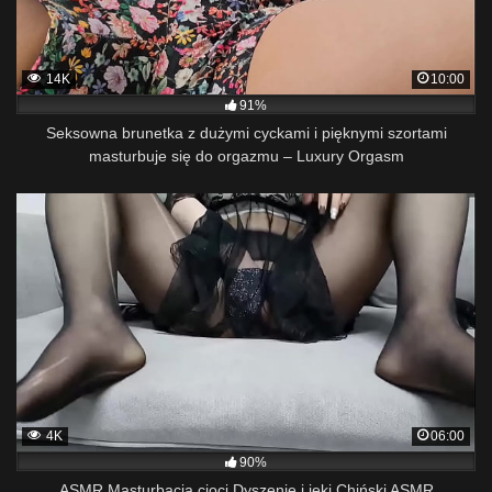
14K
10:00
91%
Seksowna brunetka z dużymi cyckami i pięknymi szortami
masturbuje się do orgazmu – Luxury Orgasm
4K
06:00
90%
ASMR Masturbacja cioci Dyszenie i jęki Chiński ASMR