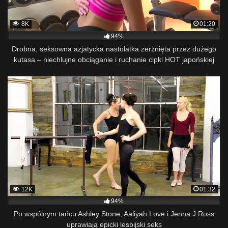
8K
01:20
94%
Drobna, seksowna azjatycka nastolatka zerżnięta przez dużego
kutasa – niechlujne obciąganie i ruchanie cipki HOT japońskiej
tajskiej dziewczyny
12K
01:32
94%
Po wspólnym tańcu Ashley Stone, Aaliyah Love i Jenna J Ross
uprawiają epicki lesbijski seks