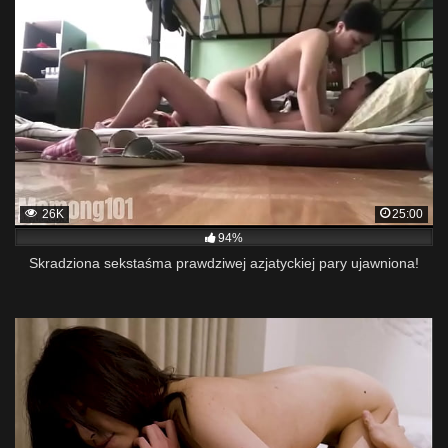
26K
25:00
94%
Skradziona sekstaśma prawdziwej azjatyckiej pary ujawniona!