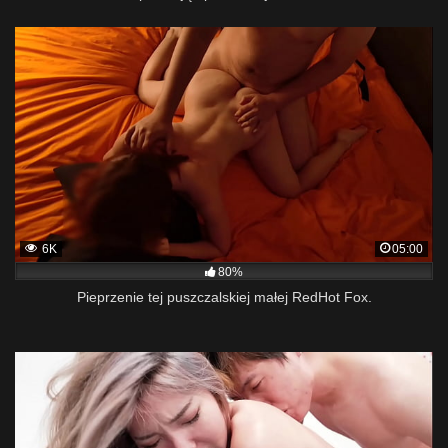
6K
05:00
80%
Pieprzenie tej puszczalskiej małej RedHot Fox.