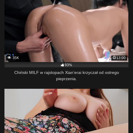
35K
13:00
93%
Chiński MILF w rajstopach Xian’erai krzyczał od ostrego
pieprzenia.