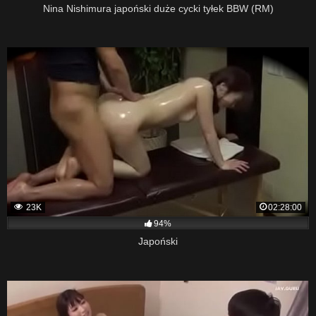
Nina Nishimura japoński duże cycki tyłek BBW (RM)
23K
02:28:00
94%
Japoński