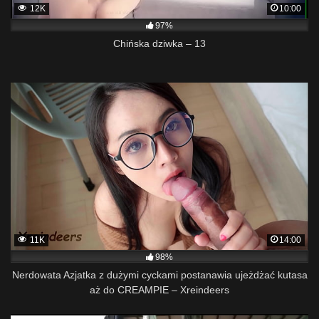
12K
10:00
97%
Chińska dziwka – 13
11K
14:00
98%
Nerdowata Azjatka z dużymi cyckami postanawia ujeżdżać kutasa
aż do CREAMPIE – Xreindeers