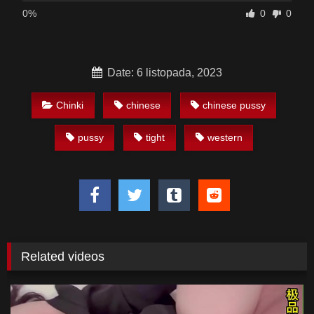
0%
0
0
Date: 6 listopada, 2023
Chinki
chinese
chinese pussy
pussy
tight
western
Related videos