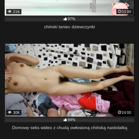
21K
03:00
97%
chiński taniec dziewczynki
30K
24:00
94%
Domowy seks wideo z chudą owłosioną chińską nastolatką