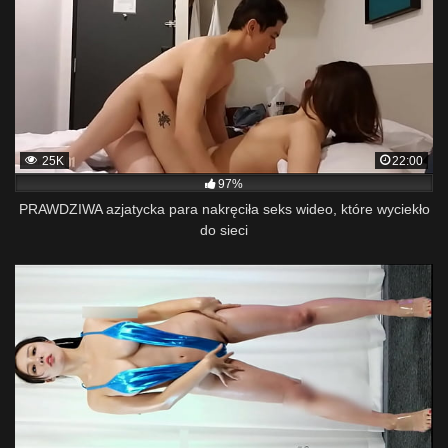
25K
22:00
97%
PRAWDZIWA azjatycka para nakręciła seks wideo, które wyciekło
do sieci