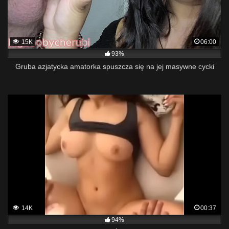
15K
06:00
93%
Gruba azjatycka amatorka spuszcza się na jej masywne cycki
14K
00:37
94%