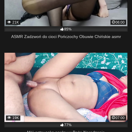
21K
06:00
85%
ASMR Zadzwoń do cioci Pończochy Obuwie Chińskie asmr
19K
07:00
77%