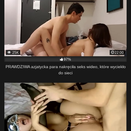
25K
22:00
97%
PRAWDZIWA azjatycka para nakręciła seks wideo, które wyciekło
do sieci