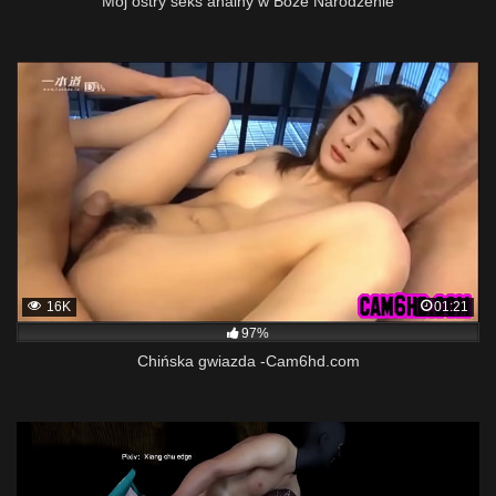
Mój ostry seks analny w Boże Narodzenie
16K
01:21
97%
Chińska gwiazda -Cam6hd.com