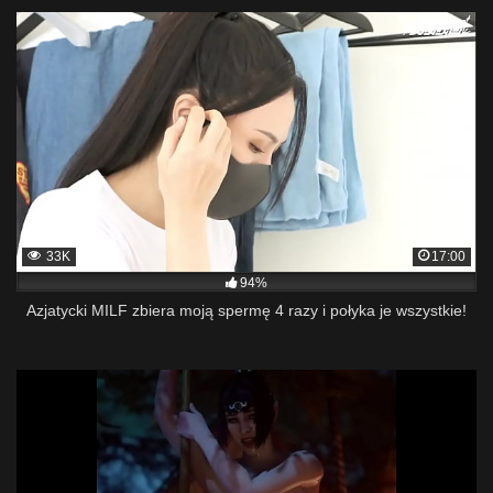
33K
17:00
94%
Azjatycki MILF zbiera moją spermę 4 razy i połyka je wszystkie!