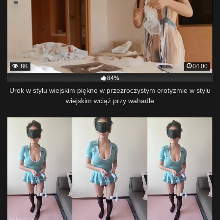
8K
04:00
84%
Urok w stylu wiejskim piękno w przezroczystym erotyzmie w stylu
wiejskim wciąż przy wahadle