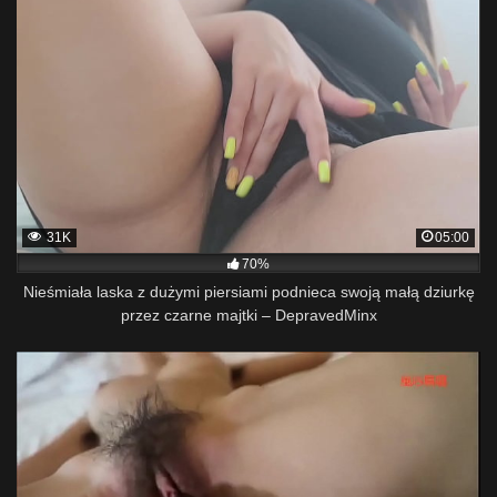
31K
05:00
70%
Nieśmiała laska z dużymi piersiami podnieca swoją małą dziurkę
przez czarne majtki – DepravedMinx