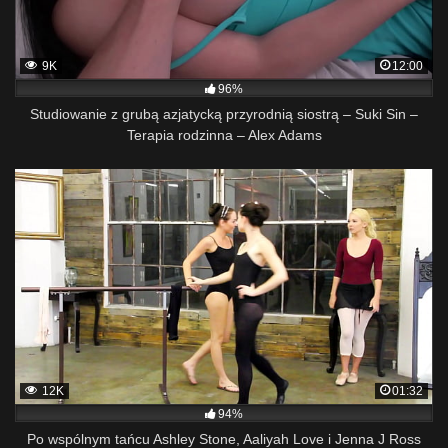
9K
12:00
96%
Studiowanie z grubą azjatycką przyrodnią siostrą – Suki Sin –
Terapia rodzinna – Alex Adams
12K
01:32
94%
Po wspólnym tańcu Ashley Stone, Aaliyah Love i Jenna J Ross