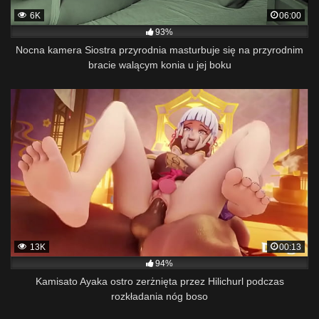
6K
06:00
93%
Nocna kamera Siostra przyrodnia masturbuje się na przyrodnim
bracie walącym konia u jej boku
13K
00:13
94%
Kamisato Ayaka ostro zerżnięta przez Hilichurl podczas
rozkładania nóg boso