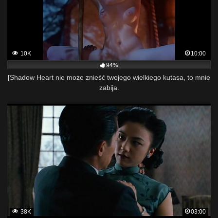
10K
10:00
94%
[Shadow Heart nie może znieść twojego wielkiego kutasa, to mnie
zabija.
38K
03:00