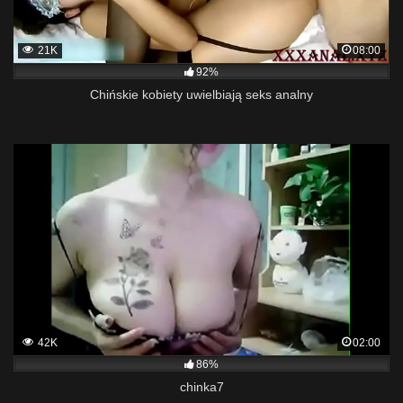
21K
08:00
92%
Chińskie kobiety uwielbiają seks analny
42K
02:00
86%
chinka7