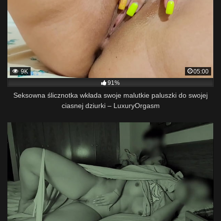
9K
05:00
91%
Seksowna ślicznotka wkłada swoje malutkie paluszki do swojej
ciasnej dziurki – LuxuryOrgasm