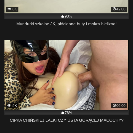
8K
42:00
93%
Mundurki szkolne JK, płócienne buty i mokra bielizna!
5K
06:00
78%
CIPKA CHIŃSKIEJ LALKI CZY USTA GORĄCEJ MACOCHY?