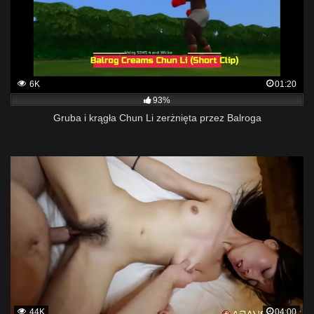
6K
01:20
93%
Gruba i krągła Chun Li zerżnięta przez Balroga
44K
04:00