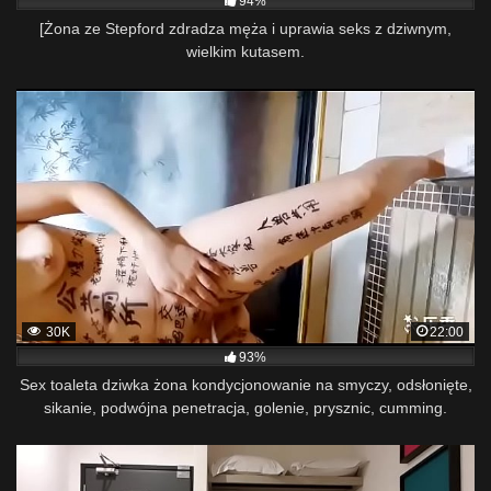
94%
[Żona ze Stepford zdradza męża i uprawia seks z dziwnym,
wielkim kutasem.
30K
22:00
93%
Sex toaleta dziwka żona kondycjonowanie na smyczy, odsłonięte,
sikanie, podwójna penetracja, golenie, prysznic, cumming.