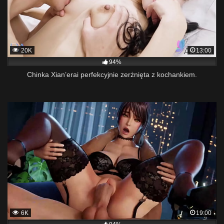
20K
13:00
94%
Chinka Xian’erai perfekcyjnie zerżnięta z kochankiem.
6K
19:00